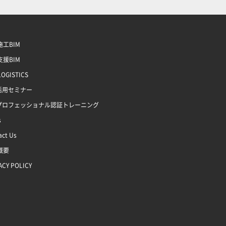
工BIM
援BIM
LOGISTICS
M活用セミナー
Mプロフェッショナル認証トレーニング
s
act Us
概要
ACY POLICY