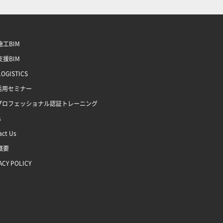
工BIM
援BIM
LOGISTICS
M活用セミナー
Mプロフェッショナル認証トレーニング
s
act Us
概要
ACY POLICY