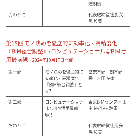
達朗様
おわりに
代表取締役社長 矢
嶋 和美
第18回 モノ決めを徹底的に効率化・高精度化
『BIM総合調整』/コンピュテーショナルなBIM活
用最前線
2024年10月17日開催
第一部
モノ決めを徹底的に
営業本部 副本部
効率化・高精度化
長 吉田 耕太
『BIM総合調整』と
は?
第二部
コンピュテーショナ
東京BIMセンター 田
ルなBIM活用最前
中 裕/小林 諒馬
線!!
おわりに
代表取締役社長 矢
嶋 和美