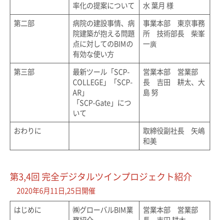
率化の提案について
水 葉月 様
第二部
病院の建設事情、病
事業本部 東京事務
院建築が抱える問題
所 技術部長 柴峯
点に対してのBIMの
一廣
有効な使い方
第三部
最新ツール「SCP-
営業本部 営業部
COLLEGE」「SCP-
長 吉田 耕太、大
AR」
島 努
「SCP-Gate」につ
いて
おわりに
取締役副社長 矢嶋
和美
第3,4回 完全デジタルツインプロジェクト紹介
2020年6月11日,25日開催
はじめに
㈱グローバルBIM業
営業本部 営業部