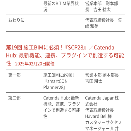
最新のBＩＭ業界状
営業本部 副本部
況
長 吉田 耕太
おわりに
代表取締役社長 矢
嶋 和美
第19回 施工BIMに必須!!『SCP28』／Catenda
Hub: 最新機能、連携、プラグインで創造する可能
性
2025年02月20日開催
第一部
施工BIMに必須!!
営業本部 副本部長
『smartCON
吉田 耕太
Planner28』
第二部
Catenda Hub: 最新
Catenda Japan株
機能、連携、プラグ
式会社
インで創造する可能
代表取締役社長
性
Håvard Bell様
カスタマーサクセス
マネージャー 川井