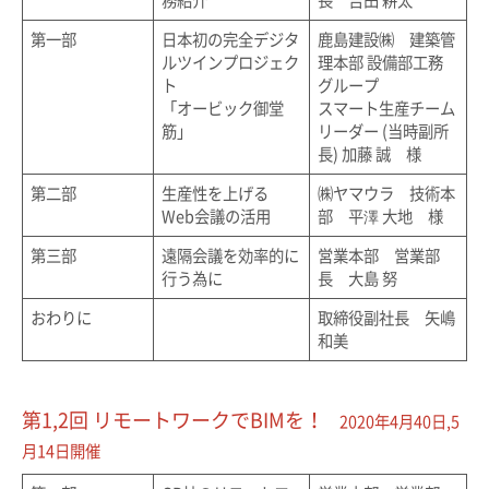
務紹介
長 吉田 耕太
第一部
日本初の完全デジタ
鹿島建設㈱ 建築管
ルツインプロジェク
理本部 設備部工務
ト
グループ
「オービック御堂
スマート生産チーム
筋」
リーダー (当時副所
長) 加藤 誠 様
第二部
生産性を上げる
㈱ヤマウラ 技術本
Web会議の活用
部 平澤 大地 様
第三部
遠隔会議を効率的に
営業本部 営業部
行う為に
長 大島 努
おわりに
取締役副社長 矢嶋
和美
第1,2回 リモートワークでBIMを！
2020年4月40日,5
月14日開催