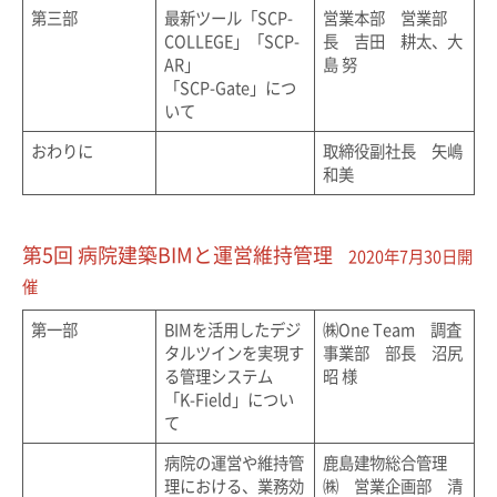
第三部
最新ツール「SCP-
営業本部 営業部
COLLEGE」「SCP-
長 吉田 耕太、大
AR」
島 努
「SCP-Gate」につ
いて
おわりに
取締役副社長 矢嶋
和美
第5回 病院建築BIMと運営維持管理
2020年7月30日開
催
第一部
BIMを活用したデジ
㈱One Team 調査
タルツインを実現す
事業部 部長 沼尻
る管理システム
昭 様
「K-Field」につい
て
病院の運営や維持管
鹿島建物総合管理
理における、業務効
㈱ 営業企画部 清