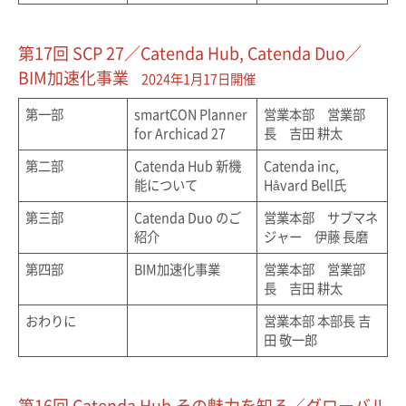
第17回 SCP 27／Catenda Hub, Catenda Duo／
BIM加速化事業
2024年1月17日開催
第一部
smartCON Planner
営業本部 営業部
for Archicad 27
長 吉田 耕太
第二部
Catenda Hub 新機
Catenda inc,
能について
Håvard Bell氏
第三部
Catenda Duo のご
営業本部 サブマネ
紹介
ジャー 伊藤 長磨
第四部
BIM加速化事業
営業本部 営業部
長 吉田 耕太
おわりに
営業本部 本部長 吉
田 敬一郎
第16回 Catenda Hub その魅力を知る／グローバル