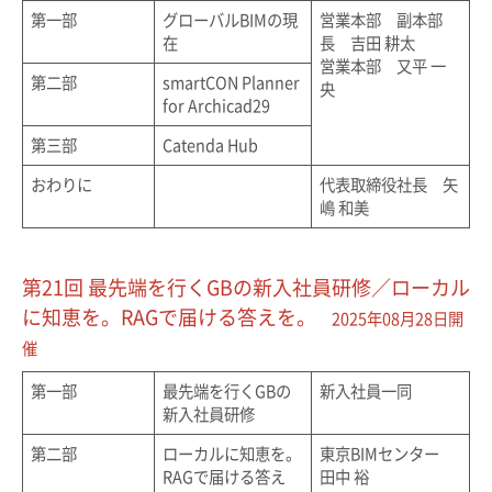
第一部
グローバルBIMの現
営業本部 副本部
在
長 吉田 耕太
営業本部 又平 一
第二部
smartCON Planner
央
for Archicad29
第三部
Catenda Hub
おわりに
代表取締役社長 矢
嶋 和美
第21回 最先端を行くGBの新入社員研修／ローカル
に知恵を。RAGで届ける答えを。
2025年08月28日開
催
第一部
最先端を行くGBの
新入社員一同
新入社員研修
第二部
ローカルに知恵を。
東京BIMセンター
RAGで届ける答え
田中 裕