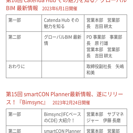
BIM 最新情報
2023年6月1日開催
第一部
Catenda Hub その
営業本部 営業部
魅力を知る
長 吉田 耕太
第二部
グローバルBIM 最新
PD 事業部 事業部
情
長 原 行雄
営業本部 営業部
長 吉田 耕太
おわりに
取締役副社長 矢嶋
和美
第15回 smartCON Planner最新情報、遂にリリー
ス！『Bimsync』
2023年2月24日開催
第一部
Bimsync(IFCベース
営業本部 サブマネ
のCDE) 大紹介！
ジャー 伊藤 長磨
第二部
smartCON Planner
営業本部 営業部