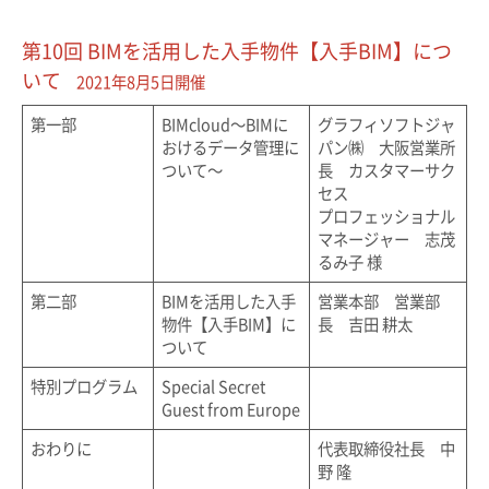
第10回 BIMを活用した入手物件【入手BIM】につ
いて
2021年8月5日開催
第一部
BIMcloud～BIMに
グラフィソフトジャ
おけるデータ管理に
パン㈱ 大阪営業所
ついて～
長 カスタマーサク
セス
プロフェッショナル
マネージャー 志茂
るみ子 様
第二部
BIMを活用した入手
営業本部 営業部
物件【入手BIM】に
長 吉田 耕太
ついて
特別プログラム
Special Secret
Guest from Europe
おわりに
代表取締役社長 中
野 隆