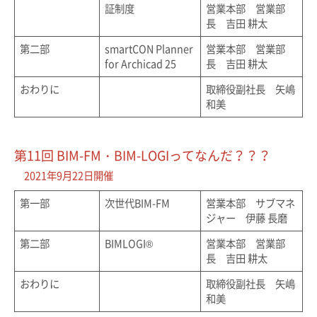
証制度
営業本部 営業部
長 吉田 耕太
第二部
smartCON Planner
営業本部 営業部
for Archicad 25
長 吉田 耕太
おわりに
取締役副社長 矢嶋
和美
第11回 BIM-FM・BIM-LOGIってなんだ？？？
2021年9月22日開催
第一部
次世代BIM-FM
営業本部 サブマネ
ジャー 伊藤 長磨
第二部
BIMLOGI®
営業本部 営業部
長 吉田 耕太
おわりに
取締役副社長 矢嶋
和美