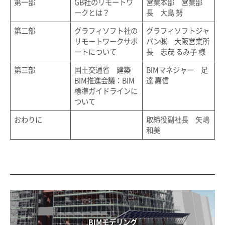
第一部
GB社のリモートワ
営業本部 営業部
ークとは？
長 大島 努
第二部
グラフィソフト社の
グラフィソフトジャ
リモートワークサポ
パン㈱ 大阪営業所
ートについて
長 志茂 るみ子 様
第三部
国土交通省 建築
BIMマネジャー 足
BIM推進会議：BIM
達 嘉信
標準ガイドラインに
ついて
おわりに
取締役副社長 矢嶋
和美
BIMモデリング