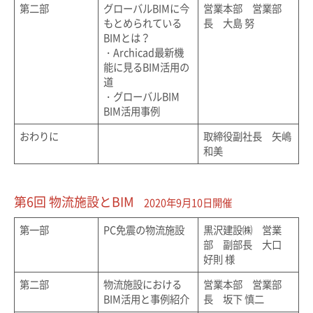
第二部
グローバルBIMに今
営業本部 営業部
もとめられている
長 大島 努
BIMとは？
・Archicad最新機
能に見るBIM活用の
道
・グローバルBIM
BIM活用事例
おわりに
取締役副社長 矢嶋
和美
第6回 物流施設とBIM
2020年9月10日開催
第一部
PC免震の物流施設
黒沢建設㈱ 営業
部 副部長 大口
好則 様
第二部
物流施設における
営業本部 営業部
BIM活用と事例紹介
長 坂下 慎二