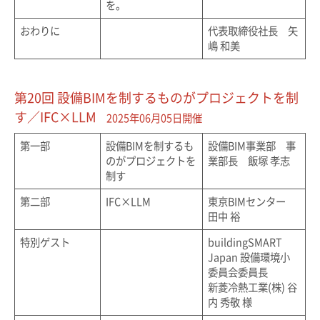
を。
おわりに
代表取締役社長 矢
嶋 和美
第20回 設備BIMを制するものがプロジェクトを制
す／IFC×LLM
2025年06月05日開催
第一部
設備BIMを制するも
設備BIM事業部 事
のがプロジェクトを
業部長 飯塚 孝志
制す
第二部
IFC×LLM
東京BIMセンター
田中 裕
特別ゲスト
buildingSMART
Japan 設備環境小
委員会委員長
新菱冷熱工業(株) 谷
内 秀敬 様