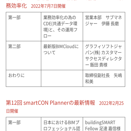
務効率化
2022年7月7日開催
第一部
業務効率化の為の
営業本部 サブマネ
CDE(共通データ環
ジャー 伊藤 長磨
境)と、その運用フ
ロー
第二部
最新版BIMCloudに
グラフィソフトジャ
ついて
パン(株) カスタマー
サクセスディレクタ
ー 飯田 貴様
おわりに
取締役副社長 矢嶋
和美
第12回 smartCON Plannerの最新情報
2022年2月25
日開催
第一部
日本におけるBIMプ
buildingSMART
ロフェッショナル認
Fellow 足達 嘉信様