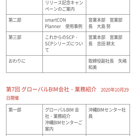
リリース記念キャン
ペーンのご案内
第二部
smartCON
営業本部 営業部
Planner 使用事例
長 大島 努
第三部
これからのSCP・
営業本部 営業部
SCPシリーズについ
長 吉田 耕太
て
おわりに
取締役副社長 矢嶋
和美
第7回 グローバルBIM会社・業務紹介
2020年10月29
日開催
第一部
グローバルBIM 会
沖縄BIMセンター社
社・業務紹介
員
沖縄BIMセンターご
案内