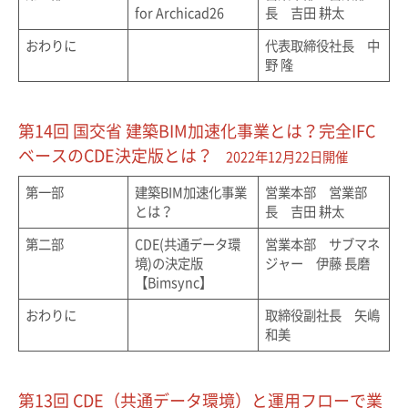
for Archicad26
長 吉田 耕太
おわりに
代表取締役社長 中
野 隆
第14回 国交省 建築BIM加速化事業とは？完全IFC
ベースのCDE決定版とは？
2022年12月22日開催
第一部
建築BIM加速化事業
営業本部 営業部
とは？
長 吉田 耕太
第二部
CDE(共通データ環
営業本部 サブマネ
境)の決定版
ジャー 伊藤 長磨
【Bimsync】
おわりに
取締役副社長 矢嶋
和美
第13回 CDE（共通データ環境）と運用フローで業