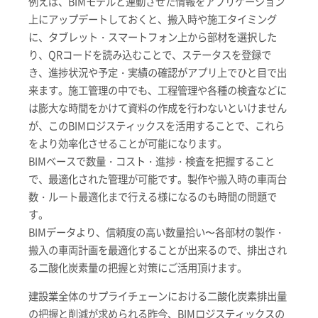
例えば、BIMモデルと連動させた情報をアプリケーション
上にアップデートしておくと、搬入時や施工タイミング
に、タブレット・スマートフォン上から部材を選択した
り、QRコードを読み込むことで、ステータスを登録で
き、進捗状況や予定・実績の確認がアプリ上でひと目で出
来ます。施工管理の中でも、工程管理や各種の検査などに
は膨大な時間をかけて資料の作成を行わないといけません
が、このBIMロジスティックスを活用することで、これら
をより効率化させることが可能になります。
BIMベースで数量・コスト・進捗・検査を把握すること
で、最適化された管理が可能です。製作や搬入時の車両台
数・ルート最適化まで行える様になるのも時間の問題で
す。
BIMデータより、信頼度の高い数量拾い〜各部材の製作・
搬入の車両計画を最適化することが出来るので、排出され
る二酸化炭素量の把握と対策にご活用頂けます。
建設業全体のサプライチェーンにおける二酸化炭素排出量
の把握と削減が求められる昨今、BIMロジスティックスの